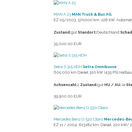
MAN A 23
MAN Truck & Bus AG
EZ 05/2003, 570000 km, 228 kW, Automatik
Zustand:
gut
Standort:
Deutschland
Schad
35,000.00 EUR
Setra S 315 HDH
Setra Omnibusse
605.000 km Diesel 320 kW (435 PS) Halbaut
Achsenzahl:
2
Zustand:
gut
HU / AU:
Ja
St
39,900.00 EUR
Mercedes Benz O 530 Citaro
Mercedes-Ben
EZ 11 / 2004, 623182 km, Diesel, 220 kW/ 2