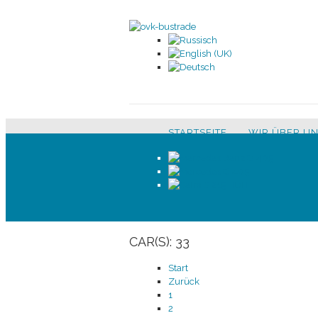
STARTSEITE
WIR ÜBER U
CAR(S):
33
Start
Zurück
1
2