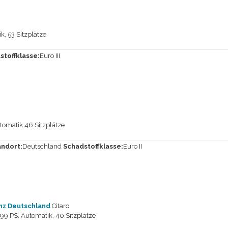
, 53 Sitzplätze
stoffklasse:
Euro III
omatik 46 Sitzplätze
andort:
Deutschland
Schadstoffklasse:
Euro II
z Deutschland
Citaro
99 PS, Automatik, 40 Sitzplätze