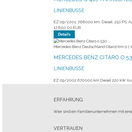
LINIENBUSSE
EZ 09/2001, 768000 km, Diesel, 250 PS, Au
17,800.00 EUR
Details
Mercedes-Benz Deutschland Citaro| Km:0 | 
MERCEDES BENZ CITARO O 5
LINIENBUSSE
EZ 09/2002 670000 km Diesel 220 kW Auto
18,500.00 EUR
Details
ERFAHRUNG
Mercedes-Benz Deutschland Sprinter| Km:0 
Wier sind ein Familienunternehmen mit eine
MERCEDES BENZ 616 CDI
SONSTIGE BUSSE
VERTRAUEN