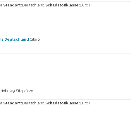
Ja
Standort:
Deutschland
Schadstoffklasse:
Euro III
z Deutschland
Citaro
iebe 49 Sitzplätze
Ja
Standort:
Deutschland
Schadstoffklasse:
Euro III