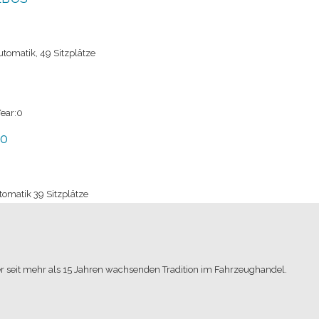
tomatik, 49 Sitzplätze
Year:0
30
matik 39 Sitzplätze
| Year:0
r seit mehr als 15 Jahren wachsenden Tradition im Fahrzeughandel.